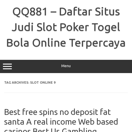
Skip
to
QQ881 – Daftar Situs
content
Judi Slot Poker Togel
Bola Online Terpercaya
Menu
TAG ARCHIVES:
SLOT ONLINE 9
Best free spins no deposit fat
santa A real income Web based
casinos Best Us Gambling