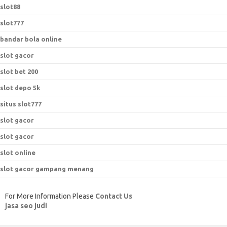
slot88
slot777
bandar bola online
slot gacor
slot bet 200
slot depo 5k
situs slot777
slot gacor
slot gacor
slot online
slot gacor gampang menang
For More Information Please
Contact Us
jasa seo judi