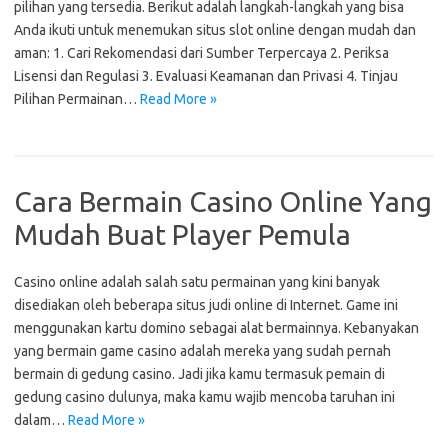
pilihan yang tersedia. Berikut adalah langkah-langkah yang bisa
Anda ikuti untuk menemukan situs slot online dengan mudah dan
aman: 1. Cari Rekomendasi dari Sumber Terpercaya 2. Periksa
Lisensi dan Regulasi 3. Evaluasi Keamanan dan Privasi 4. Tinjau
Pilihan Permainan…
Read More »
Cara Bermain Casino Online Yang
Mudah Buat Player Pemula
Casino online adalah salah satu permainan yang kini banyak
disediakan oleh beberapa situs judi online di Internet. Game ini
menggunakan kartu domino sebagai alat bermainnya. Kebanyakan
yang bermain game casino adalah mereka yang sudah pernah
bermain di gedung casino. Jadi jika kamu termasuk pemain di
gedung casino dulunya, maka kamu wajib mencoba taruhan ini
dalam…
Read More »