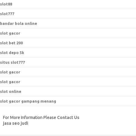
slot88
slot777
bandar bola online
slot gacor
slot bet 200
slot depo 5k
situs slot777
slot gacor
slot gacor
slot online
slot gacor gampang menang
For More Information Please
Contact Us
jasa seo judi