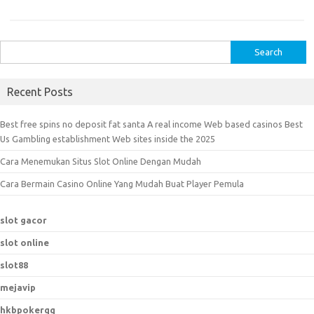
S
e
a
Recent Posts
r
c
Best free spins no deposit fat santa A real income Web based casinos Best
h
Us Gambling establishment Web sites inside the 2025
f
Cara Menemukan Situs Slot Online Dengan Mudah
o
r
Cara Bermain Casino Online Yang Mudah Buat Player Pemula
:
slot gacor
slot online
slot88
mejavip
hkbpokerqq