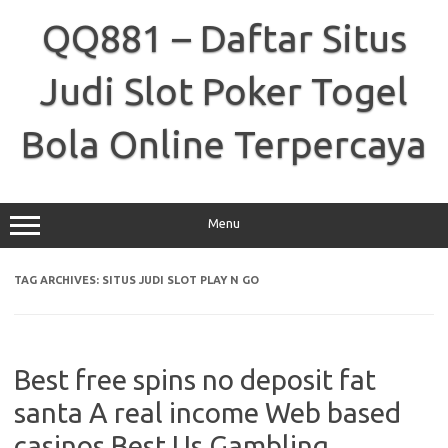
Skip
to
QQ881 – Daftar Situs
content
Judi Slot Poker Togel
Bola Online Terpercaya
Menu
TAG ARCHIVES:
SITUS JUDI SLOT PLAY N GO
Best free spins no deposit fat
santa A real income Web based
casinos Best Us Gambling