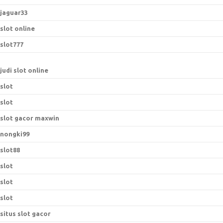
jaguar33
slot online
slot777
judi slot online
slot
slot
slot gacor maxwin
nongki99
slot88
slot
slot
slot
situs slot gacor