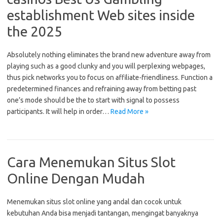
establishment Web sites inside
the 2025
Absolutely nothing eliminates the brand new adventure away from
playing such as a good clunky and you will perplexing webpages,
thus pick networks you to focus on affiliate-friendliness. Function a
predetermined finances and refraining away from betting past
one’s mode should be the to start with signal to possess
participants. It will help in order…
Read More »
Cara Menemukan Situs Slot
Online Dengan Mudah
Menemukan situs slot online yang andal dan cocok untuk
kebutuhan Anda bisa menjadi tantangan, mengingat banyaknya