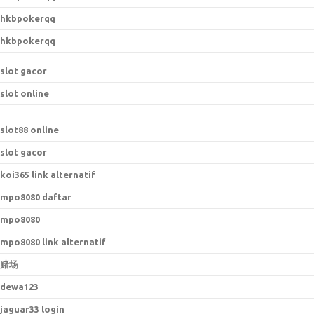
hkbpokerqq
hkbpokerqq
slot gacor
slot online
slot88 online
slot gacor
koi365 link alternatif
mpo8080 daftar
mpo8080
mpo8080 link alternatif
赌场
dewa123
jaguar33 login