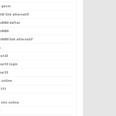
t gacor
365 link alternatif
8080 daftar
o8080
8080 link alternatif
场
a123
uar33 login
uar33
t online
t777
i slot online
t