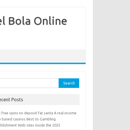
el Bola Online
rch
ecent Posts
 free spins no deposit fat santa A real income
 based casinos Best Us Gambling
ablishment Web sites inside the 2025