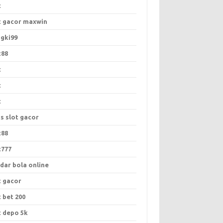
t
t gacor maxwin
gki99
t88
t
t
t
us slot gacor
t88
t777
dar bola online
t gacor
t bet 200
t depo 5k