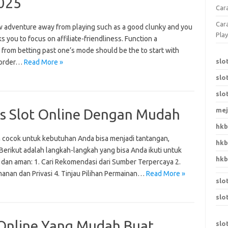
2025
Car
Car
w adventure away from playing such as a good clunky and you
Pla
 you to focus on affiliate-friendliness. Function a
from betting past one’s mode should be the to start with
slo
n order…
Read More »
slo
slo
s Slot Online Dengan Mudah
mej
hk
 cocok untuk kebutuhan Anda bisa menjadi tantangan,
hk
Berikut adalah langkah-langkah yang bisa Anda ikuti untuk
hk
dan aman: 1. Cari Rekomendasi dari Sumber Terpercaya 2.
amanan dan Privasi 4. Tinjau Pilihan Permainan…
Read More »
slo
slo
 Online Yang Mudah Buat
slo