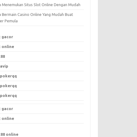
a Menemukan Situs Slot Online Dengan Mudah
a Bermain Casino Online Yang Mudah Buat
yer Pemula
t gacor
t online
t88
avip
bpokerqq
bpokerqq
bpokerqq
t gacor
t online
t88 online