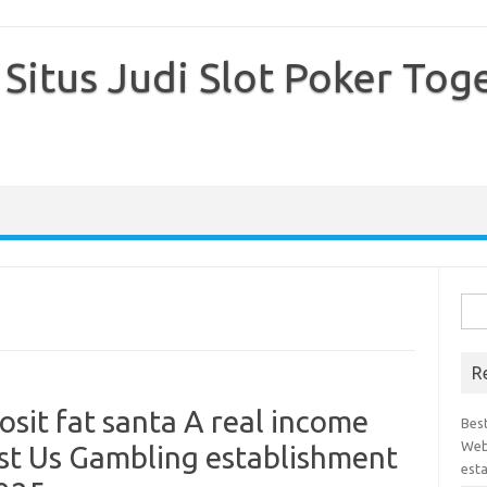
Situs Judi Slot Poker Tog
Sea
for:
R
osit fat santa A real income
Best
Web
st Us Gambling establishment
est