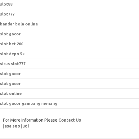
slot88
slot777
bandar bola online
slot gacor
slot bet 200
slot depo 5k
situs slot777
slot gacor
slot gacor
slot online
slot gacor gampang menang
For More Information Please
Contact Us
jasa seo judi