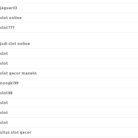
jaguar33
slot online
slot777
judi slot online
slot
slot
slot gacor maxwin
nongki99
slot88
slot
slot
slot
situs slot gacor