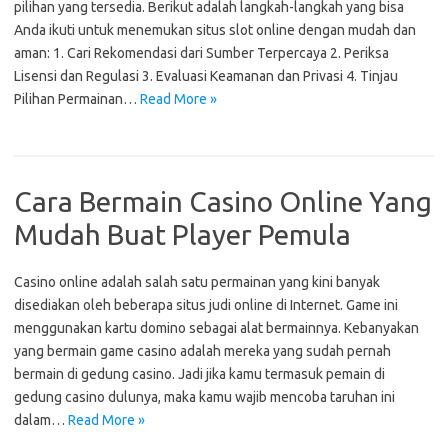
pilihan yang tersedia. Berikut adalah langkah-langkah yang bisa
Anda ikuti untuk menemukan situs slot online dengan mudah dan
aman: 1. Cari Rekomendasi dari Sumber Terpercaya 2. Periksa
Lisensi dan Regulasi 3. Evaluasi Keamanan dan Privasi 4. Tinjau
Pilihan Permainan…
Read More »
Cara Bermain Casino Online Yang
Mudah Buat Player Pemula
Casino online adalah salah satu permainan yang kini banyak
disediakan oleh beberapa situs judi online di Internet. Game ini
menggunakan kartu domino sebagai alat bermainnya. Kebanyakan
yang bermain game casino adalah mereka yang sudah pernah
bermain di gedung casino. Jadi jika kamu termasuk pemain di
gedung casino dulunya, maka kamu wajib mencoba taruhan ini
dalam…
Read More »