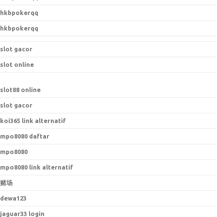
hkbpokerqq
hkbpokerqq
slot gacor
slot online
slot88 online
slot gacor
koi365 link alternatif
mpo8080 daftar
mpo8080
mpo8080 link alternatif
赌场
dewa123
jaguar33 login