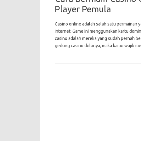
Player Pemula
Casino online adalah salah satu permainan ya
Internet. Game ini menggunakan kartu domi
casino adalah mereka yang sudah pernah ber
gedung casino dulunya, maka kamu wajib m