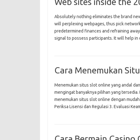
Web sites inside the 
Absolutely nothing eliminates the brand ne
will perplexing webpages, thus pick networks
predetermined finances and refraining away 
signal to possess participants. It will help i
Cara Menemukan Situ
Menemukan situs slot online yang andal dan
mengingat banyaknya pilihan yang tersedia. 
menemukan situs slot online dengan mudah 
Periksa Lisensi dan Regulasi 3. Evaluasi Ke
Cara Bermain Casino