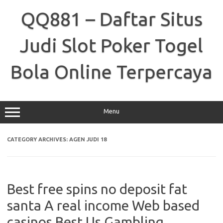
Skip
to
QQ881 – Daftar Situs
content
Judi Slot Poker Togel
Bola Online Terpercaya
Menu
CATEGORY ARCHIVES:
AGEN JUDI 18
Best free spins no deposit fat
santa A real income Web based
casinos Best Us Gambling