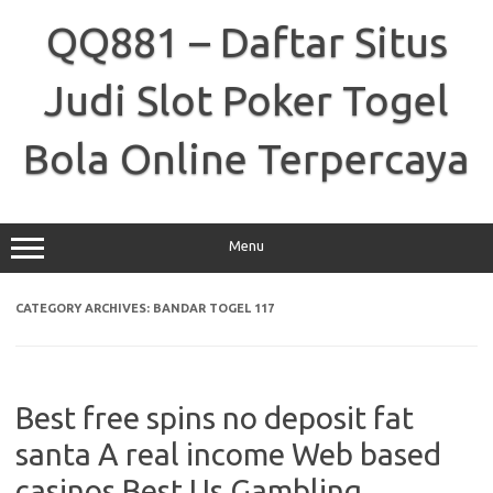
Skip
to
QQ881 – Daftar Situs
content
Judi Slot Poker Togel
Bola Online Terpercaya
Menu
CATEGORY ARCHIVES:
BANDAR TOGEL 117
Best free spins no deposit fat
santa A real income Web based
casinos Best Us Gambling