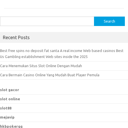
S
e
a
Recent Posts
r
c
Best free spins no deposit fat santa A real income Web based casinos Best
h
Us Gambling establishment Web sites inside the 2025
f
Cara Menemukan Situs Slot Online Dengan Mudah
o
r
Cara Bermain Casino Online Yang Mudah Buat Player Pemula
:
slot gacor
slot online
slot88
mejavip
hkbpokerqq