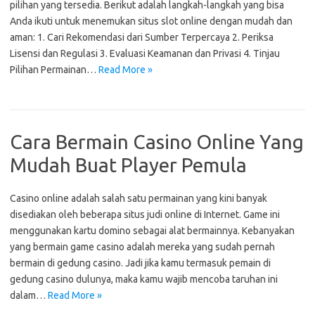
pilihan yang tersedia. Berikut adalah langkah-langkah yang bisa
Anda ikuti untuk menemukan situs slot online dengan mudah dan
aman: 1. Cari Rekomendasi dari Sumber Terpercaya 2. Periksa
Lisensi dan Regulasi 3. Evaluasi Keamanan dan Privasi 4. Tinjau
Pilihan Permainan…
Read More »
Cara Bermain Casino Online Yang
Mudah Buat Player Pemula
Casino online adalah salah satu permainan yang kini banyak
disediakan oleh beberapa situs judi online di Internet. Game ini
menggunakan kartu domino sebagai alat bermainnya. Kebanyakan
yang bermain game casino adalah mereka yang sudah pernah
bermain di gedung casino. Jadi jika kamu termasuk pemain di
gedung casino dulunya, maka kamu wajib mencoba taruhan ini
dalam…
Read More »