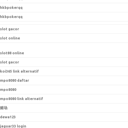
hkbpokerqq
hkbpokerqq
slot gacor
slot online
slot88 online
slot gacor
koi365 link alternatif
mpo8080 daftar
mpo8080
mpo8080 link alternatif
赌场
dewa123
jaguar33 login