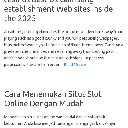
establishment Web sites inside
the 2025
Absolutely nothing eliminates the brand new adventure away from
playing such as a good clunky and you will perplexing webpages,
thus pick networks you to focus on affiliate-friendliness. Function a
predetermined finances and refraining away from betting past
one’s mode should be the to start with signal to possess
participants. It will help in order…
Read More »
Cara Menemukan Situs Slot
Online Dengan Mudah
Menemukan situs slot online yang andal dan cocok untuk
kebutuhan Anda bisa menjadi tantangan, mengingat banyaknya