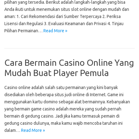
pilihan yang tersedia. Berikut adalah langkah-langkah yang bisa
Anda ikuti untuk menemukan situs slot online dengan mudah dan
aman: 1. Cari Rekomendasi dari Sumber Terpercaya 2. Periksa
Lisensi dan Regulasi 3. Evaluasi Keamanan dan Privasi 4. Tinjau
Pilihan Permainan…
Read More »
Cara Bermain Casino Online Yang
Mudah Buat Player Pemula
Casino online adalah salah satu permainan yang kini banyak
disediakan oleh beberapa situs judi online di Internet. Game ini
menggunakan kartu domino sebagai alat bermainnya. Kebanyakan
yang bermain game casino adalah mereka yang sudah pernah
bermain di gedung casino. Jadi jika kamu termasuk pemain di
gedung casino dulunya, maka kamu wajib mencoba taruhan ini
dalam…
Read More »