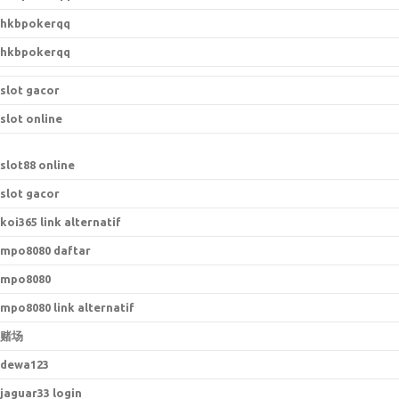
hkbpokerqq
hkbpokerqq
slot gacor
slot online
slot88 online
slot gacor
koi365 link alternatif
mpo8080 daftar
mpo8080
mpo8080 link alternatif
赌场
dewa123
jaguar33 login