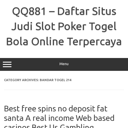
Skip
to
QQ881 – Daftar Situs
content
Judi Slot Poker Togel
Bola Online Terpercaya
Menu
CATEGORY ARCHIVES:
BANDAR TOGEL 214
Best free spins no deposit fat
santa A real income Web based
casinos Best Us Gambling