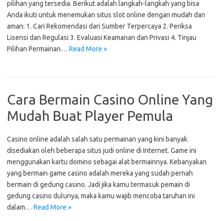
pilihan yang tersedia. Berikut adalah langkah-langkah yang bisa
Anda ikuti untuk menemukan situs slot online dengan mudah dan
aman: 1. Cari Rekomendasi dari Sumber Terpercaya 2. Periksa
Lisensi dan Regulasi 3. Evaluasi Keamanan dan Privasi 4. Tinjau
Pilihan Permainan…
Read More »
Cara Bermain Casino Online Yang
Mudah Buat Player Pemula
Casino online adalah salah satu permainan yang kini banyak
disediakan oleh beberapa situs judi online di Internet. Game ini
menggunakan kartu domino sebagai alat bermainnya. Kebanyakan
yang bermain game casino adalah mereka yang sudah pernah
bermain di gedung casino. Jadi jika kamu termasuk pemain di
gedung casino dulunya, maka kamu wajib mencoba taruhan ini
dalam…
Read More »