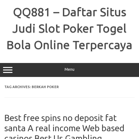
Skip
to
QQ881 – Daftar Situs
content
Judi Slot Poker Togel
Bola Online Terpercaya
Menu
TAG ARCHIVES:
BERKAH POKER
Best free spins no deposit fat
santa A real income Web based
casinos Best Us Gambling