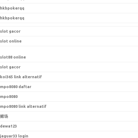
hkbpokerqq
hkbpokerqq
slot gacor
slot online
slot88 online
slot gacor
koi365 link alternatif
mpo8080 daftar
mpo8080
mpo8080 link alternatif
赌场
dewa123
jaguar33 login