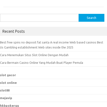
S
e
a
Recent Posts
r
c
Best free spins no deposit fat santa A real income Web based casinos Best
h
Us Gambling establishment Web sites inside the 2025
f
Cara Menemukan Situs Slot Online Dengan Mudah
o
r
Cara Bermain Casino Online Yang Mudah Buat Player Pemula
:
slot gacor
slot online
slot88
mejavip
hkbpokerqq