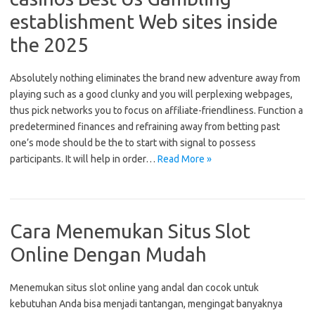
establishment Web sites inside
the 2025
Absolutely nothing eliminates the brand new adventure away from
playing such as a good clunky and you will perplexing webpages,
thus pick networks you to focus on affiliate-friendliness. Function a
predetermined finances and refraining away from betting past
one’s mode should be the to start with signal to possess
participants. It will help in order…
Read More »
Cara Menemukan Situs Slot
Online Dengan Mudah
Menemukan situs slot online yang andal dan cocok untuk
kebutuhan Anda bisa menjadi tantangan, mengingat banyaknya