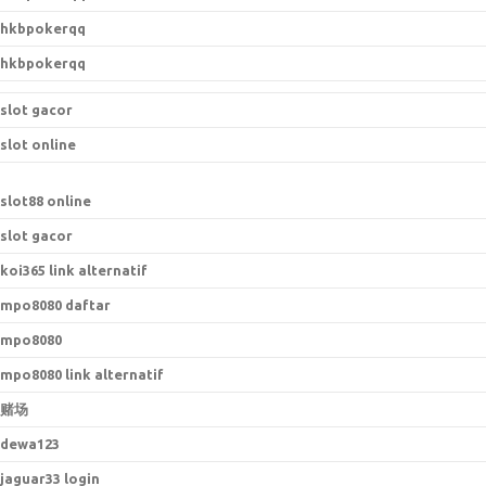
hkbpokerqq
hkbpokerqq
slot gacor
slot online
slot88 online
slot gacor
koi365 link alternatif
mpo8080 daftar
mpo8080
mpo8080 link alternatif
赌场
dewa123
jaguar33 login