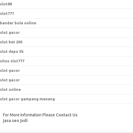
slot88
slot777
bandar bola online
slot gacor
slot bet 200
slot depo 5k
situs slot777
slot gacor
slot gacor
slot online
slot gacor gampang menang
For More Information Please
Contact Us
jasa seo judi