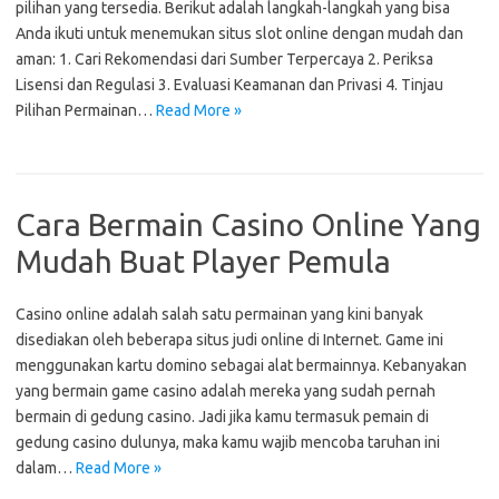
pilihan yang tersedia. Berikut adalah langkah-langkah yang bisa
Anda ikuti untuk menemukan situs slot online dengan mudah dan
aman: 1. Cari Rekomendasi dari Sumber Terpercaya 2. Periksa
Lisensi dan Regulasi 3. Evaluasi Keamanan dan Privasi 4. Tinjau
Pilihan Permainan…
Read More »
Cara Bermain Casino Online Yang
Mudah Buat Player Pemula
Casino online adalah salah satu permainan yang kini banyak
disediakan oleh beberapa situs judi online di Internet. Game ini
menggunakan kartu domino sebagai alat bermainnya. Kebanyakan
yang bermain game casino adalah mereka yang sudah pernah
bermain di gedung casino. Jadi jika kamu termasuk pemain di
gedung casino dulunya, maka kamu wajib mencoba taruhan ini
dalam…
Read More »