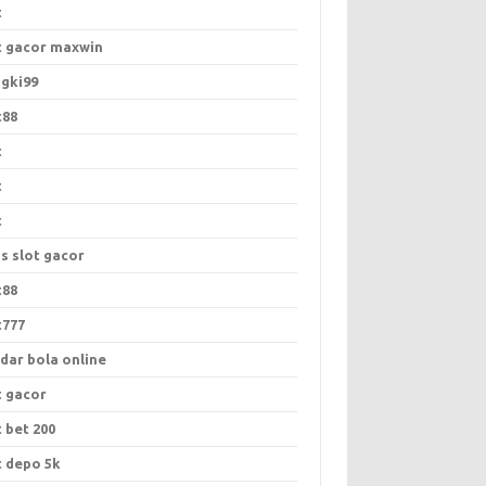
t
t gacor maxwin
gki99
t88
t
t
t
us slot gacor
t88
t777
dar bola online
t gacor
t bet 200
t depo 5k