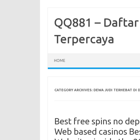
Skip
to
content
QQ881 – Daftar 
Terpercaya
HOME
CATEGORY ARCHIVES:
DEWA JUDI TERHEBAT DI 
Best free spins no dep
Web based casinos Be