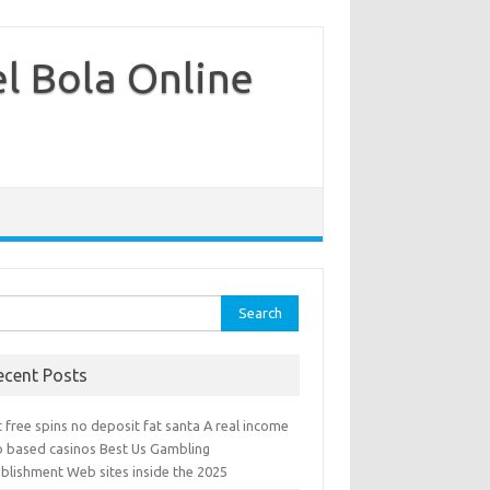
el Bola Online
rch
ecent Posts
 free spins no deposit fat santa A real income
 based casinos Best Us Gambling
ablishment Web sites inside the 2025