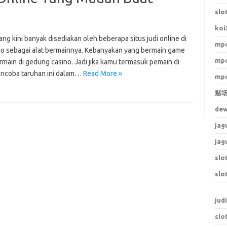
slo
koi
ng kini banyak disediakan oleh beberapa situs judi online di
mpo
no sebagai alat bermainnya. Kebanyakan yang bermain game
mp
main di gedung casino. Jadi jika kamu termasuk pemain di
encoba taruhan ini dalam…
Read More »
mpo
赌
dew
jag
jag
slo
slo
jud
slo