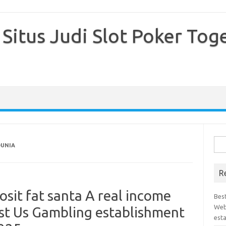
Situs Judi Slot Poker Tog
Sea
DUNIA
for:
R
osit fat santa A real income
Best
Web
st Us Gambling establishment
est