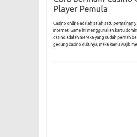
Player Pemula
Casino online adalah salah satu permainan ya
Internet. Game ini menggunakan kartu domi
casino adalah mereka yang sudah pernah ber
gedung casino dulunya, maka kamu wajib m