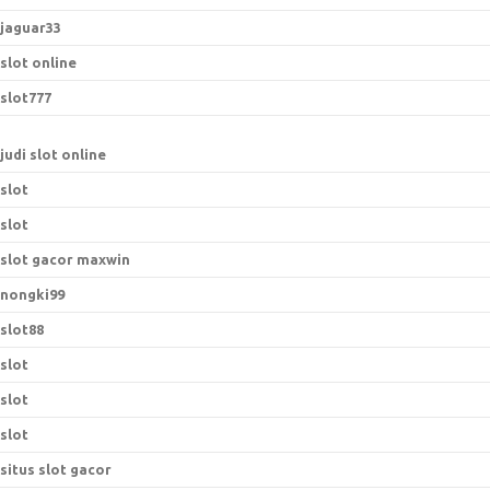
jaguar33
slot online
slot777
judi slot online
slot
slot
slot gacor maxwin
nongki99
slot88
slot
slot
slot
situs slot gacor