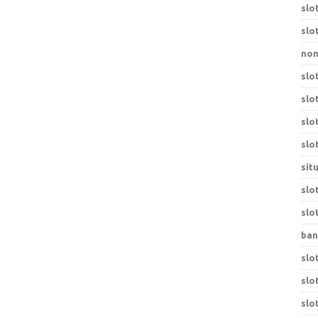
slo
slo
non
slo
slo
slo
slo
sit
slo
slo
ban
slo
slo
slo