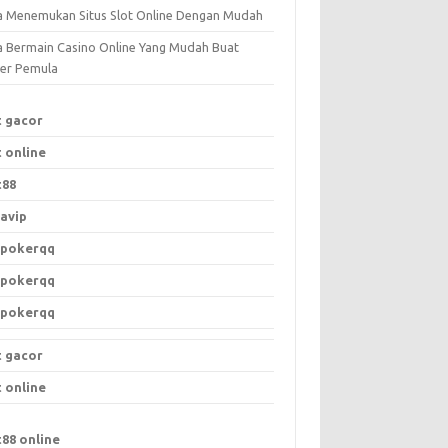
a Menemukan Situs Slot Online Dengan Mudah
a Bermain Casino Online Yang Mudah Buat
yer Pemula
t gacor
t online
t88
avip
bpokerqq
bpokerqq
bpokerqq
t gacor
t online
t88 online