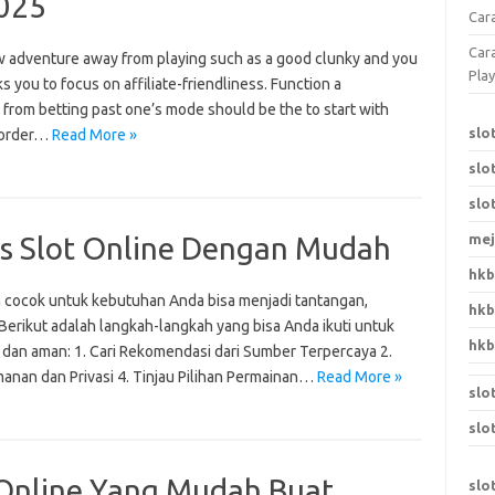
2025
Car
Car
w adventure away from playing such as a good clunky and you
Pla
 you to focus on affiliate-friendliness. Function a
from betting past one’s mode should be the to start with
slo
n order…
Read More »
slo
slo
s Slot Online Dengan Mudah
mej
hk
 cocok untuk kebutuhan Anda bisa menjadi tantangan,
hk
Berikut adalah langkah-langkah yang bisa Anda ikuti untuk
hk
dan aman: 1. Cari Rekomendasi dari Sumber Terpercaya 2.
amanan dan Privasi 4. Tinjau Pilihan Permainan…
Read More »
slo
slo
 Online Yang Mudah Buat
slo