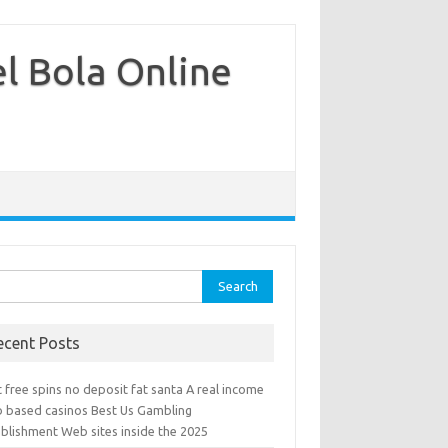
el Bola Online
rch
ecent Posts
 free spins no deposit fat santa A real income
 based casinos Best Us Gambling
ablishment Web sites inside the 2025