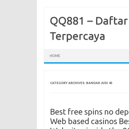
Skip
to
content
QQ881 – Daftar 
Terpercaya
HOME
CATEGORY ARCHIVES:
BANDAR JUDI 45
Best free spins no dep
Web based casinos Be