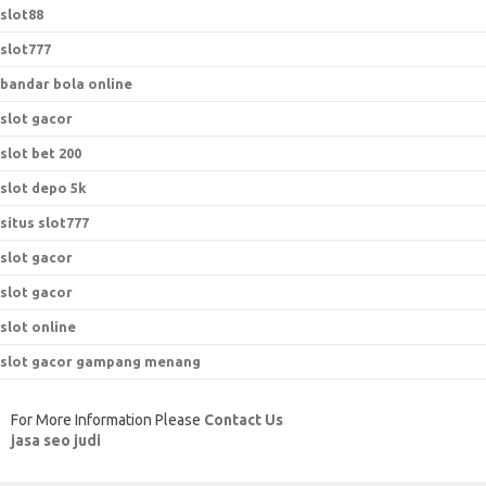
slot88
slot777
bandar bola online
slot gacor
slot bet 200
slot depo 5k
situs slot777
slot gacor
slot gacor
slot online
slot gacor gampang menang
For More Information Please
Contact Us
jasa seo judi