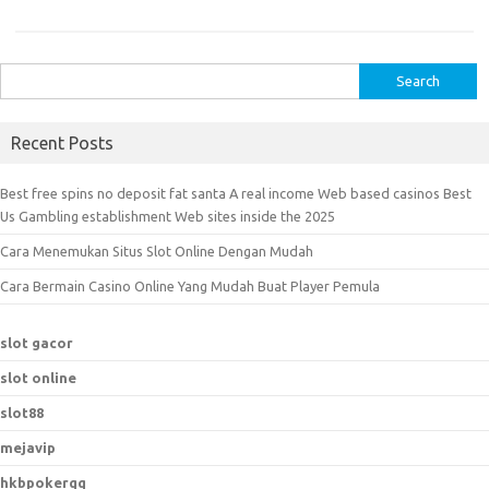
S
e
a
Recent Posts
r
c
Best free spins no deposit fat santa A real income Web based casinos Best
h
Us Gambling establishment Web sites inside the 2025
f
Cara Menemukan Situs Slot Online Dengan Mudah
o
r
Cara Bermain Casino Online Yang Mudah Buat Player Pemula
:
slot gacor
slot online
slot88
mejavip
hkbpokerqq