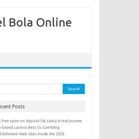
el Bola Online
rch
ecent Posts
 free spins no deposit fat santa A real income
 based casinos Best Us Gambling
ablishment Web sites inside the 2025