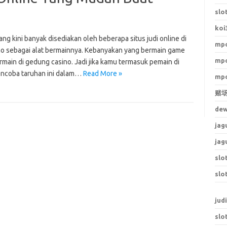
slo
koi
ng kini banyak disediakan oleh beberapa situs judi online di
mpo
no sebagai alat bermainnya. Kebanyakan yang bermain game
mp
main di gedung casino. Jadi jika kamu termasuk pemain di
encoba taruhan ini dalam…
Read More »
mpo
赌
dew
jag
jag
slo
slo
jud
slo