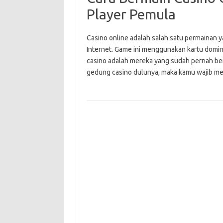
Player Pemula
Casino online adalah salah satu permainan ya
Internet. Game ini menggunakan kartu domi
casino adalah mereka yang sudah pernah ber
gedung casino dulunya, maka kamu wajib m