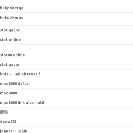
hkbpokerqq
hkbpokerqq
slot gacor
slot online
slot88 online
slot gacor
koi365 link alternatif
mpo8080 daftar
mpo8080
mpo8080 link alternatif
赌场
dewa123
jaguar33 login