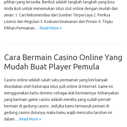
pilihan yang tersedia. Berikut adalah langkah-langkah yang bisa
Anda ikuti untuk menemukan situs slot online dengan mudah dan
aman: 1. Cari Rekomendasi dari Sumber Terpercaya 2. Periksa
Lisensi dan Regulasi 3. Evaluasi Keamanan dan Privasi 4. Tinjau
Pilihan Permainan…
Read More »
Cara Bermain Casino Online Yang
Mudah Buat Player Pemula
Casino online adalah salah satu permainan yang kini banyak
disediakan oleh beberapa situs judi online di Internet. Game ini
menggunakan kartu domino sebagai alat bermainnya. Kebanyakan
yang bermain game casino adalah mereka yang sudah pernah
bermain di gedung casino. Jadi jika kamu termasuk pemain di
gedung casino dulunya, maka kamu wajib mencoba taruhan ini
dalam…
Read More »