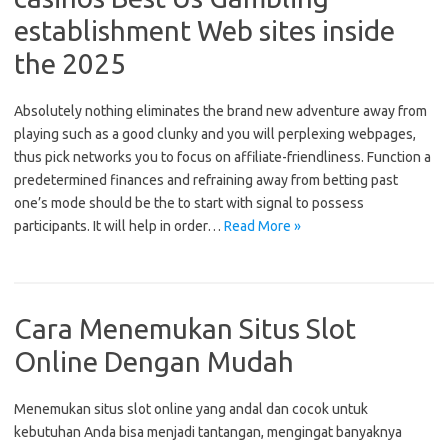
establishment Web sites inside
the 2025
Absolutely nothing eliminates the brand new adventure away from
playing such as a good clunky and you will perplexing webpages,
thus pick networks you to focus on affiliate-friendliness. Function a
predetermined finances and refraining away from betting past
one’s mode should be the to start with signal to possess
participants. It will help in order…
Read More »
Cara Menemukan Situs Slot
Online Dengan Mudah
Menemukan situs slot online yang andal dan cocok untuk
kebutuhan Anda bisa menjadi tantangan, mengingat banyaknya