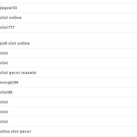
jaguar33
slot online
slot777
judi slot online
slot
slot
slot gacor maxwin
nongki99
slot88
slot
slot
slot
situs slot gacor