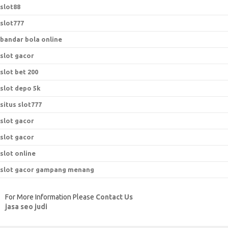
slot88
slot777
bandar bola online
slot gacor
slot bet 200
slot depo 5k
situs slot777
slot gacor
slot gacor
slot online
slot gacor gampang menang
For More Information Please
Contact Us
jasa seo judi