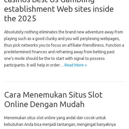
establishment Web sites inside
the 2025
Absolutely nothing eliminates the brand new adventure away from
playing such as a good clunky and you will perplexing webpages,
thus pick networks you to focus on affiliate-friendliness. Function a
predetermined finances and refraining away from betting past
one’s mode should be the to start with signal to possess
participants. It will help in order…
Read More »
Cara Menemukan Situs Slot
Online Dengan Mudah
Menemukan situs slot online yang andal dan cocok untuk
kebutuhan Anda bisa menjadi tantangan, mengingat banyaknya