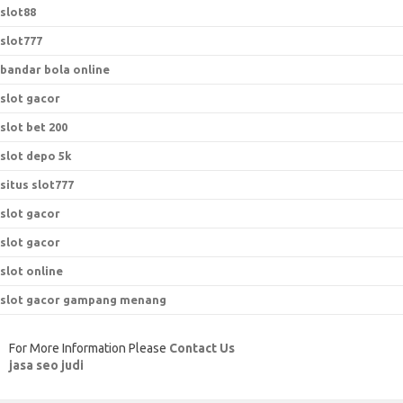
slot88
slot777
bandar bola online
slot gacor
slot bet 200
slot depo 5k
situs slot777
slot gacor
slot gacor
slot online
slot gacor gampang menang
For More Information Please
Contact Us
jasa seo judi