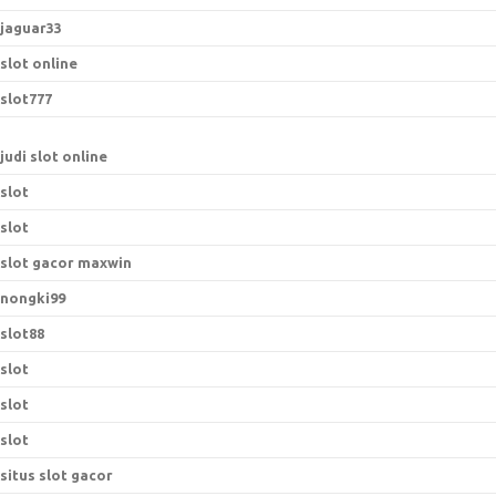
jaguar33
slot online
slot777
judi slot online
slot
slot
slot gacor maxwin
nongki99
slot88
slot
slot
slot
situs slot gacor