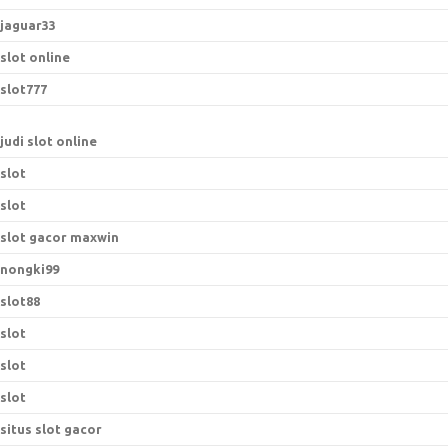
jaguar33
slot online
slot777
judi slot online
slot
slot
slot gacor maxwin
nongki99
slot88
slot
slot
slot
situs slot gacor