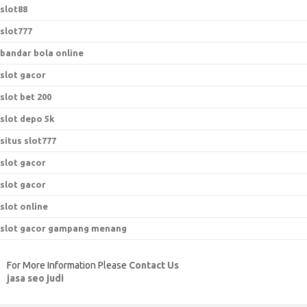
slot88
slot777
bandar bola online
slot gacor
slot bet 200
slot depo 5k
situs slot777
slot gacor
slot gacor
slot online
slot gacor gampang menang
For More Information Please
Contact Us
jasa seo judi