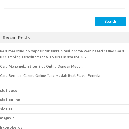
S
e
a
Recent Posts
r
c
Best free spins no deposit fat santa A real income Web based casinos Best
h
Us Gambling establishment Web sites inside the 2025
f
Cara Menemukan Situs Slot Online Dengan Mudah
o
r
Cara Bermain Casino Online Yang Mudah Buat Player Pemula
:
slot gacor
slot online
slot88
mejavip
hkbpokerqq