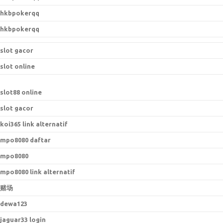
hkbpokerqq
hkbpokerqq
slot gacor
slot online
slot88 online
slot gacor
koi365 link alternatif
mpo8080 daftar
mpo8080
mpo8080 link alternatif
赌场
dewa123
jaguar33 login