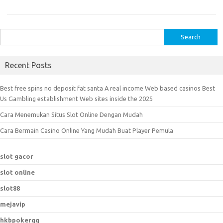
S
e
a
Recent Posts
r
c
Best free spins no deposit fat santa A real income Web based casinos Best
h
Us Gambling establishment Web sites inside the 2025
f
Cara Menemukan Situs Slot Online Dengan Mudah
o
r
Cara Bermain Casino Online Yang Mudah Buat Player Pemula
:
slot gacor
slot online
slot88
mejavip
hkbpokerqq