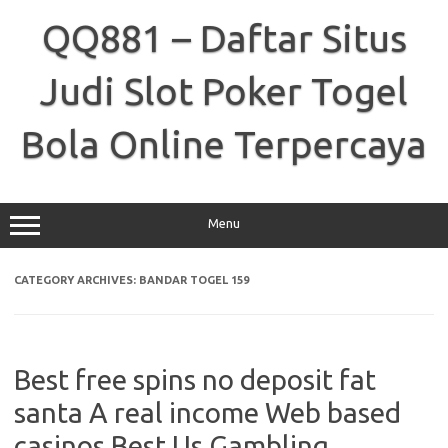
Skip
to
QQ881 – Daftar Situs
content
Judi Slot Poker Togel
Bola Online Terpercaya
Menu
CATEGORY ARCHIVES:
BANDAR TOGEL 159
Best free spins no deposit fat
santa A real income Web based
casinos Best Us Gambling