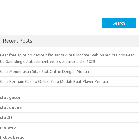
S
e
a
Recent Posts
r
c
Best free spins no deposit fat santa A real income Web based casinos Best
h
Us Gambling establishment Web sites inside the 2025
f
Cara Menemukan Situs Slot Online Dengan Mudah
o
r
Cara Bermain Casino Online Yang Mudah Buat Player Pemula
:
slot gacor
slot online
slot88
mejavip
hkbpokerqq