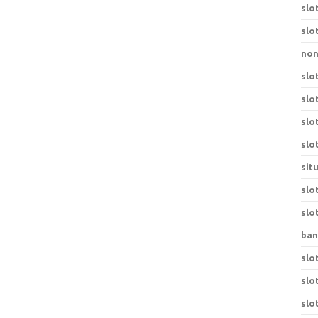
slo
slo
non
slo
slo
slo
slo
sit
slo
slo
ban
slo
slo
slo