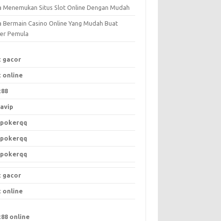
a Menemukan Situs Slot Online Dengan Mudah
a Bermain Casino Online Yang Mudah Buat
yer Pemula
t gacor
t online
t88
avip
bpokerqq
bpokerqq
bpokerqq
t gacor
t online
t88 online