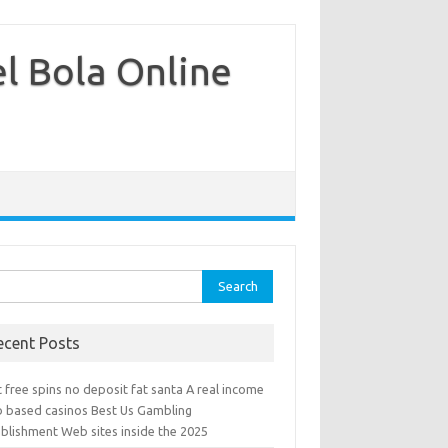
el Bola Online
rch
ecent Posts
 free spins no deposit fat santa A real income
 based casinos Best Us Gambling
ablishment Web sites inside the 2025