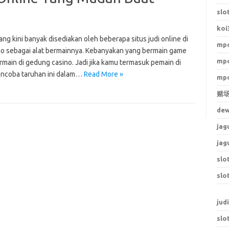
slo
koi
ng kini banyak disediakan oleh beberapa situs judi online di
mpo
no sebagai alat bermainnya. Kebanyakan yang bermain game
mp
main di gedung casino. Jadi jika kamu termasuk pemain di
encoba taruhan ini dalam…
Read More »
mpo
赌
dew
jag
jag
slo
slo
jud
slo