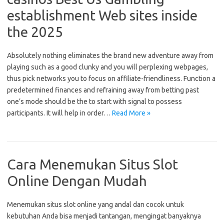
establishment Web sites inside
the 2025
Absolutely nothing eliminates the brand new adventure away from
playing such as a good clunky and you will perplexing webpages,
thus pick networks you to focus on affiliate-friendliness. Function a
predetermined finances and refraining away from betting past
one’s mode should be the to start with signal to possess
participants. It will help in order…
Read More »
Cara Menemukan Situs Slot
Online Dengan Mudah
Menemukan situs slot online yang andal dan cocok untuk
kebutuhan Anda bisa menjadi tantangan, mengingat banyaknya