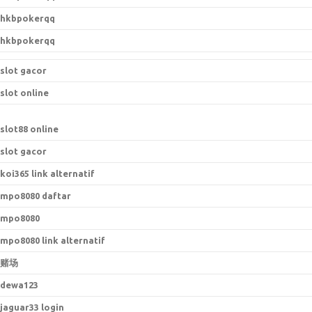
hkbpokerqq
hkbpokerqq
slot gacor
slot online
slot88 online
slot gacor
koi365 link alternatif
mpo8080 daftar
mpo8080
mpo8080 link alternatif
赌场
dewa123
jaguar33 login