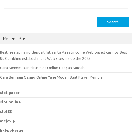
S
e
a
Recent Posts
r
c
Best free spins no deposit fat santa A real income Web based casinos Best
h
Us Gambling establishment Web sites inside the 2025
f
Cara Menemukan Situs Slot Online Dengan Mudah
o
r
Cara Bermain Casino Online Yang Mudah Buat Player Pemula
:
slot gacor
slot online
slot88
mejavip
hkbpokerqq