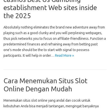
establishment Web sites inside
the 2025
Absolutely nothing eliminates the brand new adventure away from
playing such as a good clunky and you will perplexing webpages,
thus pick networks you to focus on affiliate-friendliness. Function a
predetermined finances and refraining away from betting past
one’s mode should be the to start with signal to possess
participants. It will help in order…
Read More »
Cara Menemukan Situs Slot
Online Dengan Mudah
Menemukan situs slot online yang andal dan cocok untuk
kebutuhan Anda bisa menjadi tantangan, mengingat banyaknya