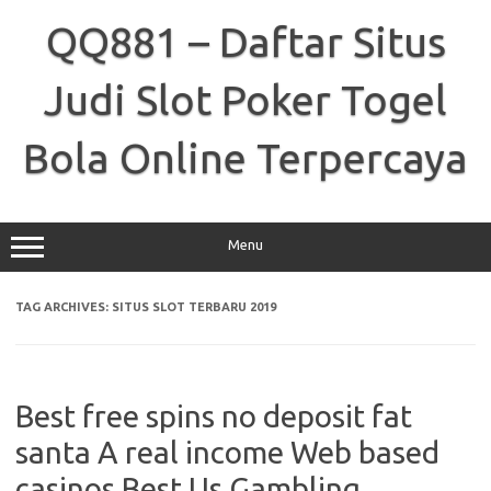
Skip
to
QQ881 – Daftar Situs
content
Judi Slot Poker Togel
Bola Online Terpercaya
Menu
TAG ARCHIVES:
SITUS SLOT TERBARU 2019
Best free spins no deposit fat
santa A real income Web based
casinos Best Us Gambling