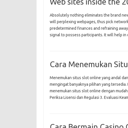
Web sites inside the 
Absolutely nothing eliminates the brand ne
will perplexing webpages, thus pick networks
predetermined finances and refraining away 
signal to possess participants. It will help i
Cara Menemukan Situ
Menemukan situs slot online yang andal dan
mengingat banyaknya pilihan yang tersedia. 
menemukan situs slot online dengan mudah 
Periksa Lisensi dan Regulasi 3. Evaluasi Ke
Cara Bermain Casino