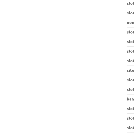
slo
slo
non
slo
slo
slo
slo
sit
slo
slo
ban
slo
slo
slo