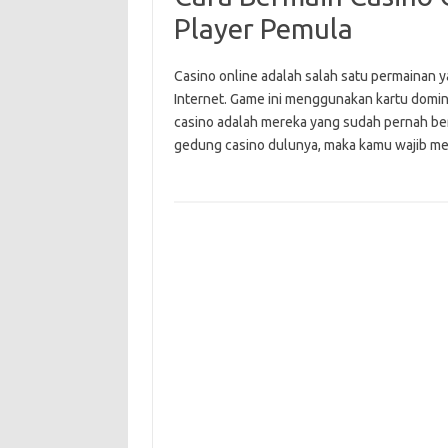
Player Pemula
Casino online adalah salah satu permainan ya
Internet. Game ini menggunakan kartu domi
casino adalah mereka yang sudah pernah ber
gedung casino dulunya, maka kamu wajib m