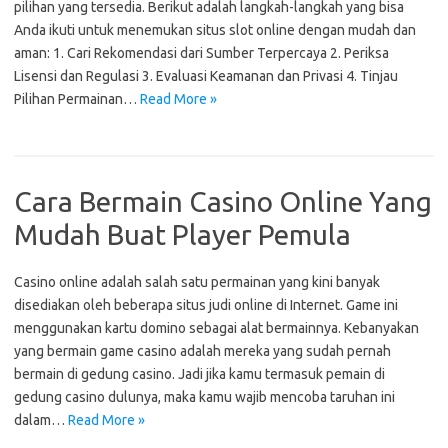
pilihan yang tersedia. Berikut adalah langkah-langkah yang bisa
Anda ikuti untuk menemukan situs slot online dengan mudah dan
aman: 1. Cari Rekomendasi dari Sumber Terpercaya 2. Periksa
Lisensi dan Regulasi 3. Evaluasi Keamanan dan Privasi 4. Tinjau
Pilihan Permainan…
Read More »
Cara Bermain Casino Online Yang
Mudah Buat Player Pemula
Casino online adalah salah satu permainan yang kini banyak
disediakan oleh beberapa situs judi online di Internet. Game ini
menggunakan kartu domino sebagai alat bermainnya. Kebanyakan
yang bermain game casino adalah mereka yang sudah pernah
bermain di gedung casino. Jadi jika kamu termasuk pemain di
gedung casino dulunya, maka kamu wajib mencoba taruhan ini
dalam…
Read More »