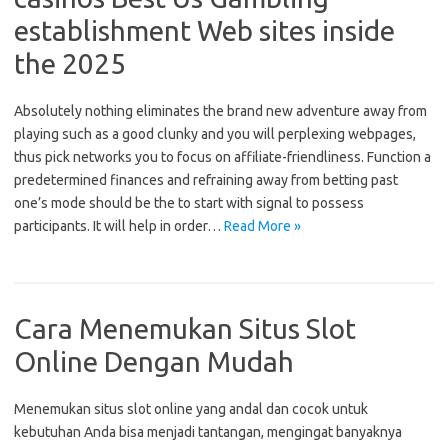
establishment Web sites inside
the 2025
Absolutely nothing eliminates the brand new adventure away from
playing such as a good clunky and you will perplexing webpages,
thus pick networks you to focus on affiliate-friendliness. Function a
predetermined finances and refraining away from betting past
one’s mode should be the to start with signal to possess
participants. It will help in order…
Read More »
Cara Menemukan Situs Slot
Online Dengan Mudah
Menemukan situs slot online yang andal dan cocok untuk
kebutuhan Anda bisa menjadi tantangan, mengingat banyaknya