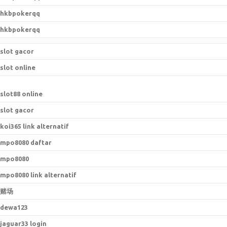
hkbpokerqq
hkbpokerqq
slot gacor
slot online
slot88 online
slot gacor
koi365 link alternatif
mpo8080 daftar
mpo8080
mpo8080 link alternatif
赌场
dewa123
jaguar33 login