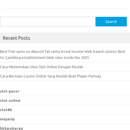
S
e
a
Recent Posts
r
c
Best free spins no deposit fat santa A real income Web based casinos Best
h
Us Gambling establishment Web sites inside the 2025
f
Cara Menemukan Situs Slot Online Dengan Mudah
o
r
Cara Bermain Casino Online Yang Mudah Buat Player Pemula
:
slot gacor
slot online
slot88
mejavip
hkbpokerqq