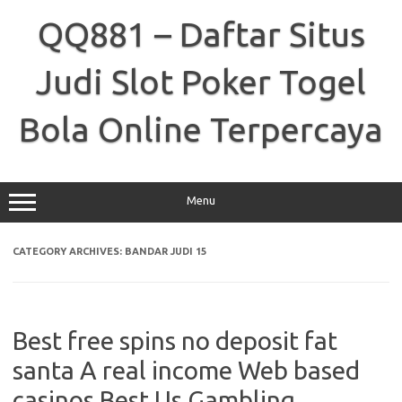
Skip
to
QQ881 – Daftar Situs
content
Judi Slot Poker Togel
Bola Online Terpercaya
Menu
CATEGORY ARCHIVES:
BANDAR JUDI 15
Best free spins no deposit fat
santa A real income Web based
casinos Best Us Gambling