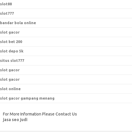
slot88
slot777
bandar bola online
slot gacor
slot bet 200
slot depo 5k
situs slot777
slot gacor
slot gacor
slot online
slot gacor gampang menang
For More Information Please
Contact Us
jasa seo judi