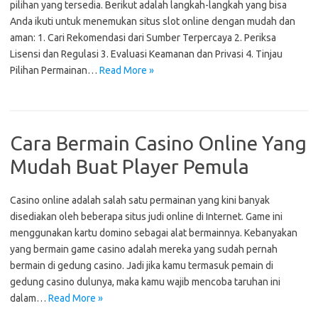
pilihan yang tersedia. Berikut adalah langkah-langkah yang bisa
Anda ikuti untuk menemukan situs slot online dengan mudah dan
aman: 1. Cari Rekomendasi dari Sumber Terpercaya 2. Periksa
Lisensi dan Regulasi 3. Evaluasi Keamanan dan Privasi 4. Tinjau
Pilihan Permainan…
Read More »
Cara Bermain Casino Online Yang
Mudah Buat Player Pemula
Casino online adalah salah satu permainan yang kini banyak
disediakan oleh beberapa situs judi online di Internet. Game ini
menggunakan kartu domino sebagai alat bermainnya. Kebanyakan
yang bermain game casino adalah mereka yang sudah pernah
bermain di gedung casino. Jadi jika kamu termasuk pemain di
gedung casino dulunya, maka kamu wajib mencoba taruhan ini
dalam…
Read More »