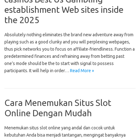
establishment Web sites inside
the 2025
Absolutely nothing eliminates the brand new adventure away from
playing such as a good clunky and you will perplexing webpages,
thus pick networks you to focus on affiliate-friendliness. Function a
predetermined finances and refraining away from betting past
one’s mode should be the to start with signal to possess
participants. It will help in order…
Read More »
Cara Menemukan Situs Slot
Online Dengan Mudah
Menemukan situs slot online yang andal dan cocok untuk
kebutuhan Anda bisa menjadi tantangan, mengingat banyaknya