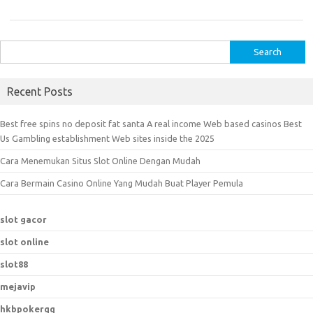
S
e
a
Recent Posts
r
c
Best free spins no deposit fat santa A real income Web based casinos Best
h
Us Gambling establishment Web sites inside the 2025
f
Cara Menemukan Situs Slot Online Dengan Mudah
o
r
Cara Bermain Casino Online Yang Mudah Buat Player Pemula
:
slot gacor
slot online
slot88
mejavip
hkbpokerqq