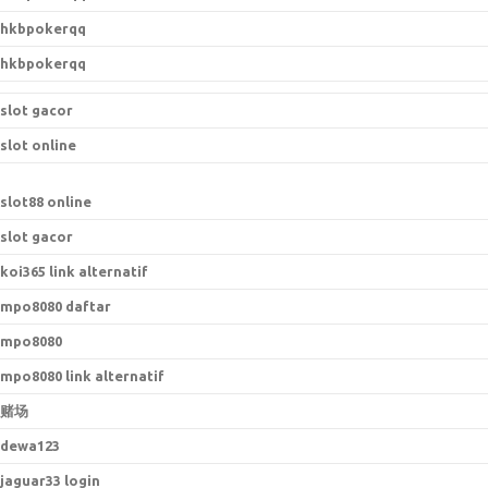
hkbpokerqq
hkbpokerqq
slot gacor
slot online
slot88 online
slot gacor
koi365 link alternatif
mpo8080 daftar
mpo8080
mpo8080 link alternatif
赌场
dewa123
jaguar33 login