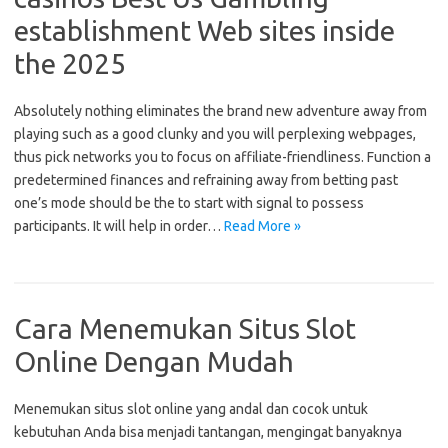
establishment Web sites inside
the 2025
Absolutely nothing eliminates the brand new adventure away from
playing such as a good clunky and you will perplexing webpages,
thus pick networks you to focus on affiliate-friendliness. Function a
predetermined finances and refraining away from betting past
one’s mode should be the to start with signal to possess
participants. It will help in order…
Read More »
Cara Menemukan Situs Slot
Online Dengan Mudah
Menemukan situs slot online yang andal dan cocok untuk
kebutuhan Anda bisa menjadi tantangan, mengingat banyaknya