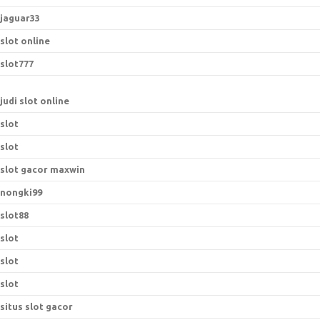
jaguar33
slot online
slot777
judi slot online
slot
slot
slot gacor maxwin
nongki99
slot88
slot
slot
slot
situs slot gacor