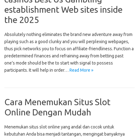
establishment Web sites inside
the 2025
Absolutely nothing eliminates the brand new adventure away from
playing such as a good clunky and you will perplexing webpages,
thus pick networks you to focus on affiliate-friendliness. Function a
predetermined finances and refraining away from betting past
one’s mode should be the to start with signal to possess
participants. It will help in order…
Read More »
Cara Menemukan Situs Slot
Online Dengan Mudah
Menemukan situs slot online yang andal dan cocok untuk
kebutuhan Anda bisa menjadi tantangan, mengingat banyaknya