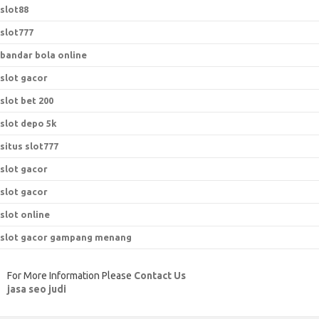
slot88
slot777
bandar bola online
slot gacor
slot bet 200
slot depo 5k
situs slot777
slot gacor
slot gacor
slot online
slot gacor gampang menang
For More Information Please
Contact Us
jasa seo judi