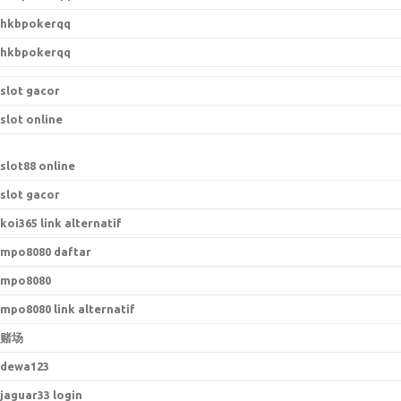
hkbpokerqq
hkbpokerqq
slot gacor
slot online
slot88 online
slot gacor
koi365 link alternatif
mpo8080 daftar
mpo8080
mpo8080 link alternatif
赌场
dewa123
jaguar33 login