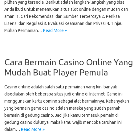
pilihan yang tersedia. Berikut adalah langkah-langkah yang bisa
Anda ikuti untuk menemukan situs slot online dengan mudah dan
aman: 1. Cari Rekomendasi dari Sumber Terpercaya 2. Periksa
Lisensi dan Regulasi 3. Evaluasi Keamanan dan Privasi 4. Tinjau
Pilihan Permainan…
Read More »
Cara Bermain Casino Online Yang
Mudah Buat Player Pemula
Casino online adalah salah satu permainan yang kini banyak
disediakan oleh beberapa situs judi online di Internet. Game ini
menggunakan kartu domino sebagai alat bermainnya. Kebanyakan
yang bermain game casino adalah mereka yang sudah pernah
bermain di gedung casino. Jadi jika kamu termasuk pemain di
gedung casino dulunya, maka kamu wajib mencoba taruhan ini
dalam…
Read More »