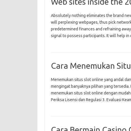
Web sites inside the 
Absolutely nothing eliminates the brand ne
will perplexing webpages, thus pick networks
predetermined finances and refraining away 
signal to possess participants. It will help i
Cara Menemukan Situ
Menemukan situs slot online yang andal dan
mengingat banyaknya pilihan yang tersedia. 
menemukan situs slot online dengan mudah 
Periksa Lisensi dan Regulasi 3. Evaluasi Ke
Cara Bermain Casino