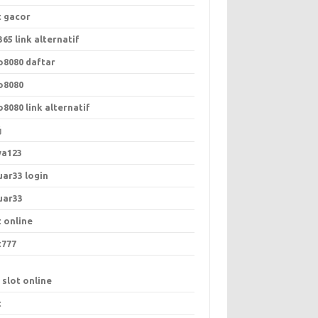
t gacor
365 link alternatif
8080 daftar
o8080
8080 link alternatif
场
a123
uar33 login
uar33
t online
t777
i slot online
t